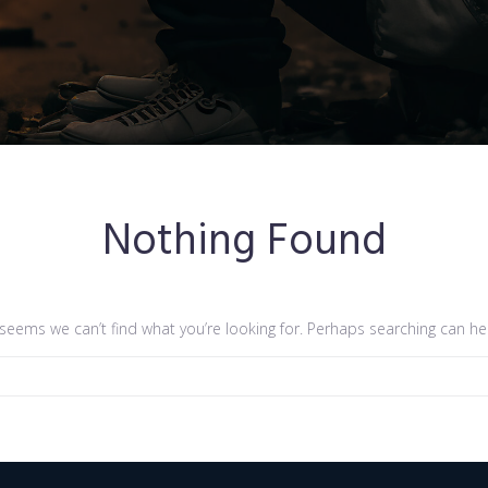
Nothing Found
 seems we can’t find what you’re looking for. Perhaps searching can he